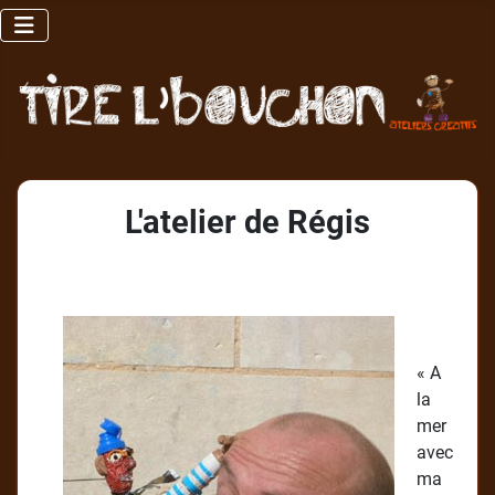
L'atelier de Régis
« A
la
mer
avec
ma