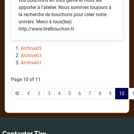
vos bouchons en tous genre et nous les
apporter à l'atelier. Nous sommes toujours à
la recherche de bouchons pour créer notre
univers. Merci à tous(tes)
http://www.tirelbouchon.fr
Archive05
Archive03
Archive01
Page 10 of 11
2
3
4
5
6
7
8
9
10
Contacter Tire